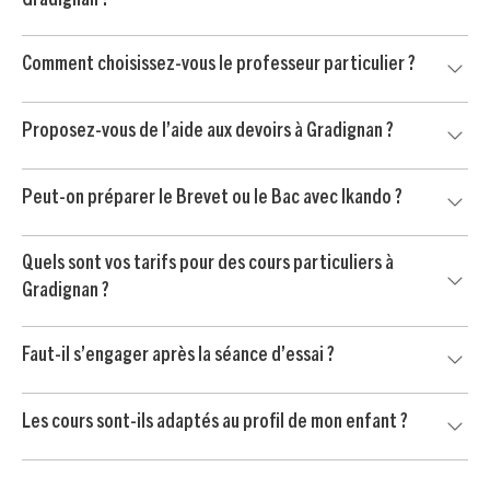
Gradignan ?
chimie, SVT, histoire-géo, langues et méthodologie.
Notre accompagnement s’adresse aux élèves du primaire,
Comment choisissez-vous le professeur particulier ?
du collège et du lycée, avec des séances adaptées au
niveau, aux devoirs et aux objectifs de progression.
Nous prenons en compte le niveau de votre enfant, ses
Proposez-vous de l’aide aux devoirs à Gradignan ?
matières prioritaires, sa personnalité et vos contraintes
d’organisation pour trouver le professeur le plus adapté.
Oui, nous proposons aussi de l’aide aux devoirs à Gradignan.
Peut-on préparer le Brevet ou le Bac avec Ikando ?
Le professeur aide votre enfant à mieux comprendre les
consignes, organiser son travail et gagner en autonomie.
Oui, nos professeurs accompagnent les élèves dans la
Quels sont vos tarifs pour des cours particuliers à
préparation du Brevet, du Bac et des contrôles importants,
Gradignan ?
avec un travail ciblé sur les méthodes et les matières clés.
Le soutien scolaire à Gradignan est proposé à partir de 24
Faut-il s’engager après la séance d’essai ?
€ / heure après crédit d’impôt immédiat de 50 %, selon les
conditions applicables.
Non. Votre enfant commence par une séance d’essai sans
Les cours sont-ils adaptés au profil de mon enfant ?
engagement. Vous continuez uniquement si le professeur
convient à votre enfant et si l’accompagnement vous
Oui, chaque accompagnement est personnalisé selon les
semble adapté.