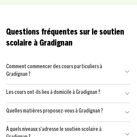
Questions fréquentes sur le soutien
scolaire à Gradignan
Comment commencer des cours particuliers à
Gradignan ?
Commencez par nous contacter pour un court échange
Les cours ont-ils lieu à domicile à Gradignan ?
avec un conseiller pédagogique. Nous mettons ensuite
votre enfant en relation avec un professeur particulier
Oui, nos cours particuliers peuvent avoir lieu à domicile à
soigneusement sélectionné à Gradignan, puis vous
Quelles matières proposez-vous à Gradignan ?
Gradignan et dans les environs, selon vos disponibilités et
commencez par une séance d’essai sans engagement.
l’organisation de votre famille.
Nous proposons du soutien scolaire dans les matières
À quels niveaux s’adresse le soutien scolaire à
principales : mathématiques, français, anglais, physique-