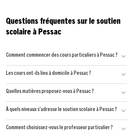
Questions fréquentes sur le soutien
scolaire à Pessac
Comment commencer des cours particuliers à Pessac ?
Commencez par nous contacter pour un court échange
Les cours ont-ils lieu à domicile à Pessac ?
avec un conseiller pédagogique. Nous mettons ensuite
votre enfant en relation avec un professeur particulier
Oui, nos cours particuliers peuvent avoir lieu à domicile à
soigneusement sélectionné à Pessac, puis vous
Quelles matières proposez-vous à Pessac ?
Pessac et dans les environs, selon vos disponibilités et
commencez par une séance d’essai sans engagement.
l’organisation de votre famille.
Nous proposons du soutien scolaire dans les matières
À quels niveaux s’adresse le soutien scolaire à Pessac ?
principales : mathématiques, français, anglais, physique-
chimie, SVT, histoire-géo, langues et méthodologie.
Notre accompagnement s’adresse aux élèves du primaire,
Comment choisissez-vous le professeur particulier ?
du collège et du lycée, avec des séances adaptées au