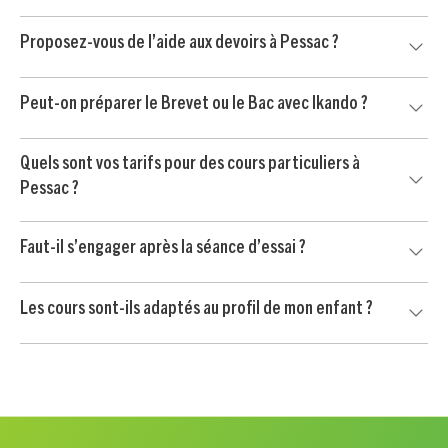
niveau, aux devoirs et aux objectifs de progression.
Nous prenons en compte le niveau de votre enfant, ses
Proposez-vous de l’aide aux devoirs à Pessac ?
matières prioritaires, sa personnalité et vos contraintes
d’organisation pour trouver le professeur le plus adapté.
Oui, nous proposons aussi de l’aide aux devoirs à Pessac.
Peut-on préparer le Brevet ou le Bac avec Ikando ?
Le professeur aide votre enfant à mieux comprendre les
consignes, organiser son travail et gagner en autonomie.
Oui, nos professeurs accompagnent les élèves dans la
Quels sont vos tarifs pour des cours particuliers à
préparation du Brevet, du Bac et des contrôles importants,
Pessac ?
avec un travail ciblé sur les méthodes et les matières clés.
Le soutien scolaire à Pessac est proposé à partir de 24 € /
Faut-il s’engager après la séance d’essai ?
heure après crédit d’impôt immédiat de 50 %, selon les
conditions applicables.
Non. Votre enfant commence par une séance d’essai sans
Les cours sont-ils adaptés au profil de mon enfant ?
engagement. Vous continuez uniquement si le professeur
convient à votre enfant et si l’accompagnement vous
Oui, chaque accompagnement est personnalisé selon les
semble adapté.
besoins scolaires, le rythme, la motivation et les objectifs
de votre enfant.