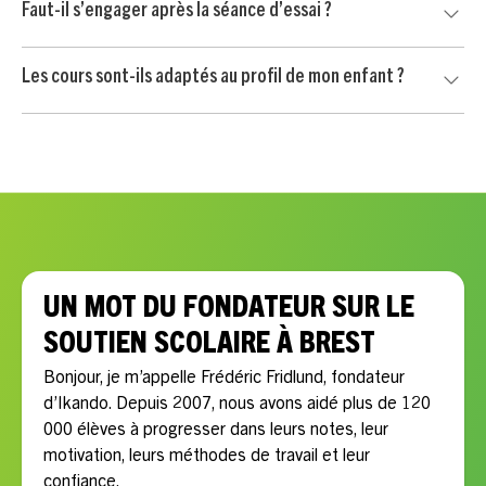
Faut-il s’engager après la séance d’essai ?
heure après crédit d’impôt immédiat de 50 %, selon les
conditions applicables.
Non. Votre enfant commence par une séance d’essai sans
Les cours sont-ils adaptés au profil de mon enfant ?
engagement. Vous continuez uniquement si le professeur
convient à votre enfant et si l’accompagnement vous
Oui, chaque accompagnement est personnalisé selon les
semble adapté.
besoins scolaires, le rythme, la motivation et les objectifs
de votre enfant.
UN MOT DU FONDATEUR SUR LE
SOUTIEN SCOLAIRE À BREST
Bonjour, je m’appelle Frédéric Fridlund, fondateur
d’Ikando. Depuis 2007, nous avons aidé plus de 120
000 élèves à progresser dans leurs notes, leur
motivation, leurs méthodes de travail et leur
confiance.