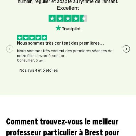
humain, régulier et adapté au rythme de l’enfant.
Nous sommes très content des premières…
Expé
Nous sommes très content des premières séances de
Expér
notre fille. Les profs sont pr...
profe
Consumer
,
5 avril
Le Fl
Nos avis 4 et 5 étoiles
Comment trouvez-vous le meilleur
professeur particulier à Brest pour