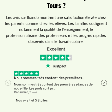
Tours ?
Les avis sur Ikando montrent une satisfaction élevée chez
les parents comme chez les élèves. Les familles soulignent
notamment la qualité de l’enseignement, le
professionnalisme des professeurs et les progrès rapides
observés dans le travail scolaire.
Nous sommes très content des premières…
Expé
Nous sommes très content des premières séances de
Expér
notre fille. Les profs sont pr...
profe
Consumer
,
5 avril
Le Fl
Nos avis 4 et 5 étoiles