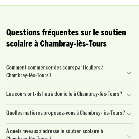
Questions fréquentes sur le soutien
scolaire à Chambray-lès-Tours
Comment commencer des cours particuliers à
Chambray-lès-Tours ?
Commencez par nous contacter pour un court échange
Les cours ont-ils lieu à domicile à Chambray-lès-Tours ?
avec un conseiller pédagogique. Nous mettons ensuite
votre enfant en relation avec un professeur particulier
Oui, nos cours particuliers peuvent avoir lieu à domicile à
soigneusement sélectionné à Chambray-lès-Tours, puis
Quelles matières proposez-vous à Chambray-lès-Tours ?
Chambray-lès-Tours et dans les environs, selon vos
vous commencez par une séance d’essai sans
disponibilités et l’organisation de votre famille.
engagement.
Nous proposons du soutien scolaire dans les matières
À quels niveaux s’adresse le soutien scolaire à
principales : mathématiques, français, anglais, physique-