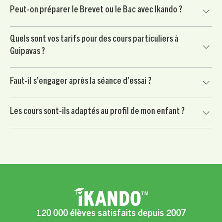
Oui, nous proposons aussi de l’aide aux devoirs à Guipavas.
Peut-on préparer le Brevet ou le Bac avec Ikando ?
Le professeur aide votre enfant à mieux comprendre les
consignes, organiser son travail et gagner en autonomie.
Oui, nos professeurs accompagnent les élèves dans la
Quels sont vos tarifs pour des cours particuliers à
préparation du Brevet, du Bac et des contrôles importants,
Guipavas ?
avec un travail ciblé sur les méthodes et les matières clés.
Le soutien scolaire à Guipavas est proposé à partir de 24 €
Faut-il s’engager après la séance d’essai ?
/ heure après crédit d’impôt immédiat de 50 %, selon les
conditions applicables.
Non. Votre enfant commence par une séance d’essai sans
Les cours sont-ils adaptés au profil de mon enfant ?
engagement. Vous continuez uniquement si le professeur
convient à votre enfant et si l’accompagnement vous
Oui, chaque accompagnement est personnalisé selon les
semble adapté.
besoins scolaires, le rythme, la motivation et les objectifs
de votre enfant.
120 000 élèves satisfaits depuis 2007