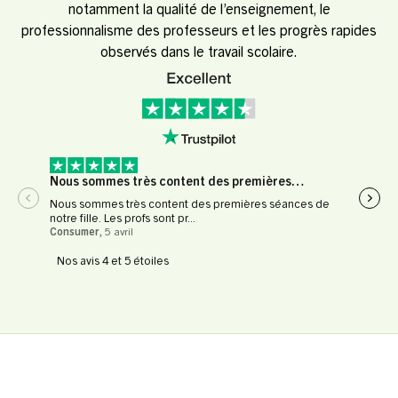
notamment la qualité de l’enseignement, le
professionnalisme des professeurs et les progrès rapides
observés dans le travail scolaire.
Nous sommes très content des premières…
Expé
Nous sommes très content des premières séances de
Expér
notre fille. Les profs sont pr...
profe
Consumer
,
5 avril
Le Fl
Nos avis 4 et 5 étoiles