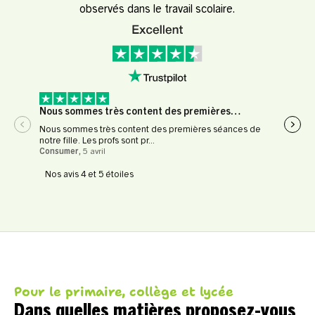
observés dans le travail scolaire.
Nous sommes très content des premières…
Expé
Nous sommes très content des premières séances de
Expér
notre fille. Les profs sont pr...
profe
Consumer
,
5 avril
Le Fl
Nos avis 4 et 5 étoiles
Pour le primaire, collège et lycée
Dans quelles matières proposez-vous