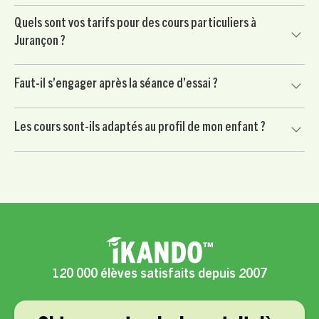
consignes, organiser son travail et gagner en autonomie.
Oui, nos professeurs accompagnent les élèves dans la
Quels sont vos tarifs pour des cours particuliers à
préparation du Brevet, du Bac et des contrôles importants,
Jurançon ?
avec un travail ciblé sur les méthodes et les matières clés.
Le soutien scolaire à Jurançon est proposé à partir de 24 €
Faut-il s’engager après la séance d’essai ?
/ heure après crédit d’impôt immédiat de 50 %, selon les
conditions applicables.
Non. Votre enfant commence par une séance d’essai sans
Les cours sont-ils adaptés au profil de mon enfant ?
engagement. Vous continuez uniquement si le professeur
convient à votre enfant et si l’accompagnement vous
Oui, chaque accompagnement est personnalisé selon les
semble adapté.
besoins scolaires, le rythme, la motivation et les objectifs
de votre enfant.
120 000 élèves satisfaits depuis 2007