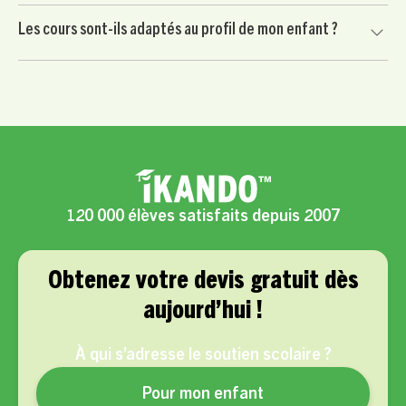
conditions applicables.
Non. Votre enfant commence par une séance d’essai sans
Les cours sont-ils adaptés au profil de mon enfant ?
engagement. Vous continuez uniquement si le professeur
convient à votre enfant et si l’accompagnement vous
Oui, chaque accompagnement est personnalisé selon les
semble adapté.
besoins scolaires, le rythme, la motivation et les objectifs
de votre enfant.
120 000 élèves satisfaits depuis 2007
Obtenez votre devis gratuit dès
aujourd’hui !
À qui s’adresse le soutien scolaire ?
Pour mon enfant