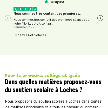
Nous sommes très content des premières…
Expé
Nous sommes très content des premières séances de
Expér
notre fille. Les profs sont pr...
profe
Consumer
,
5 avril
Le Fl
Nos avis 4 et 5 étoiles
Pour le primaire, collège et lycée
Dans quelles matières proposez-vous
du soutien scolaire à Loches ?
Nous proposons du soutien scolaire à Loches dans toutes
les matières principales et à tous les niveaux, du primaire