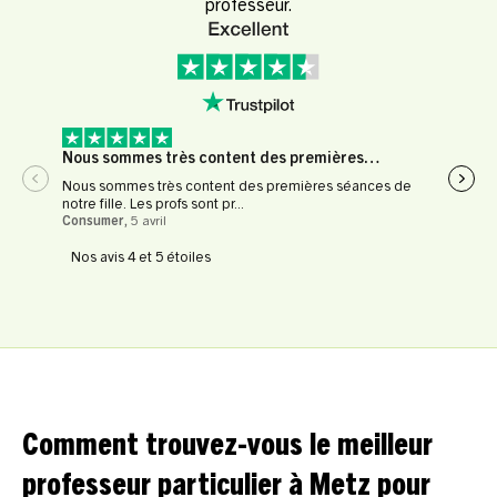
professeur.
Nous sommes très content des premières…
Expé
Nous sommes très content des premières séances de
Expér
notre fille. Les profs sont pr...
profe
Consumer
,
5 avril
Le Fl
Nos avis 4 et 5 étoiles
Comment trouvez-vous le meilleur
professeur particulier à Metz pour