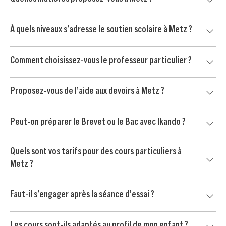
Metz et dans les environs, selon vos disponibilités et
par une séance d’essai sans engagement.
l’organisation de votre famille.
Nous proposons du soutien scolaire dans les matières
À quels niveaux s’adresse le soutien scolaire à Metz ?
principales : mathématiques, français, anglais, physique-
chimie, SVT, histoire-géo, langues et méthodologie.
Notre accompagnement s’adresse aux élèves du primaire,
Comment choisissez-vous le professeur particulier ?
du collège et du lycée, avec des séances adaptées au
niveau, aux devoirs et aux objectifs de progression.
Nous prenons en compte le niveau de votre enfant, ses
Proposez-vous de l’aide aux devoirs à Metz ?
matières prioritaires, sa personnalité et vos contraintes
d’organisation pour trouver le professeur le plus adapté.
Oui, nous proposons aussi de l’aide aux devoirs à Metz. Le
Peut-on préparer le Brevet ou le Bac avec Ikando ?
professeur aide votre enfant à mieux comprendre les
consignes, organiser son travail et gagner en autonomie.
Oui, nos professeurs accompagnent les élèves dans la
Quels sont vos tarifs pour des cours particuliers à
préparation du Brevet, du Bac et des contrôles importants,
Metz ?
avec un travail ciblé sur les méthodes et les matières clés.
Le soutien scolaire à Metz est proposé à partir de 24 € /
Faut-il s’engager après la séance d’essai ?
heure après crédit d’impôt immédiat de 50 %, selon les
conditions applicables.
Non. Votre enfant commence par une séance d’essai sans
Les cours sont-ils adaptés au profil de mon enfant ?