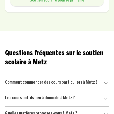
Soutien scolaire pour le primaire
Questions fréquentes sur le soutien
scolaire à Metz
Comment commencer des cours particuliers à Metz ?
Commencez par nous contacter pour un court échange
Les cours ont-ils lieu à domicile à Metz ?
avec un conseiller pédagogique. Nous mettons ensuite
votre enfant en relation avec un professeur particulier
Oui, nos cours particuliers peuvent avoir lieu à domicile à
soigneusement sélectionné à Metz, puis vous commencez
Quelles matières proposez-vous à Metz ?