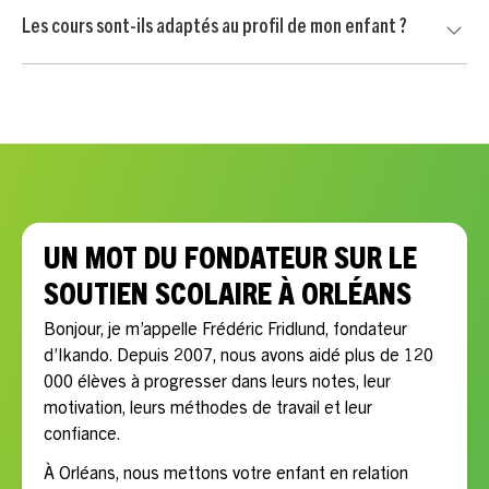
Non. Votre enfant commence par une séance d’essai sans
Les cours sont-ils adaptés au profil de mon enfant ?
engagement. Vous continuez uniquement si le professeur
convient à votre enfant et si l’accompagnement vous
Oui, chaque accompagnement est personnalisé selon les
semble adapté.
besoins scolaires, le rythme, la motivation et les objectifs
de votre enfant.
UN MOT DU FONDATEUR SUR LE
SOUTIEN SCOLAIRE À ORLÉANS
Bonjour, je m’appelle Frédéric Fridlund, fondateur
d’Ikando. Depuis 2007, nous avons aidé plus de 120
000 élèves à progresser dans leurs notes, leur
motivation, leurs méthodes de travail et leur
confiance.
À Orléans, nous mettons votre enfant en relation