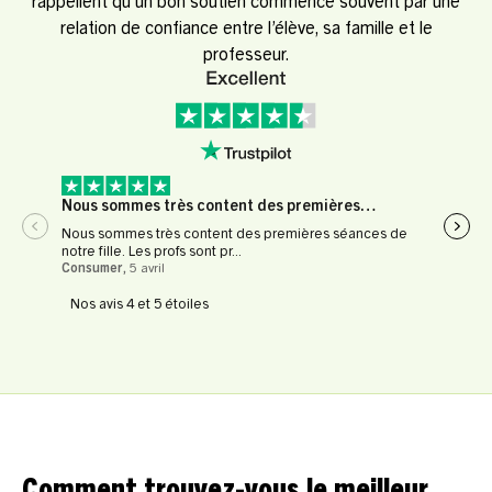
rappellent qu’un bon soutien commence souvent par une
relation de confiance entre l’élève, sa famille et le
professeur.
Nous sommes très content des premières…
Expé
Nous sommes très content des premières séances de
Expér
notre fille. Les profs sont pr...
profe
Consumer
,
5 avril
Le Fl
Nos avis 4 et 5 étoiles