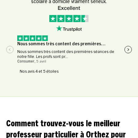
scolaire à domicile vraiment sérieux.
Nous sommes très content des premières…
Expé
Nous sommes très content des premières séances de
Expér
notre fille. Les profs sont pr...
profe
Consumer
,
5 avril
Le Fl
Nos avis 4 et 5 étoiles
Comment trouvez-vous le meilleur
professeur particulier à Orthez pour