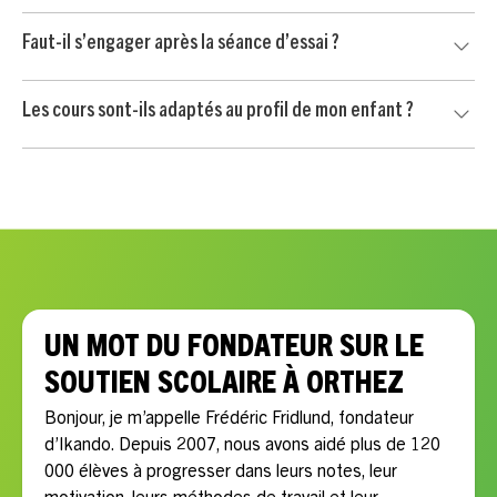
Le soutien scolaire à Orthez est proposé à partir de 24 € /
Faut-il s’engager après la séance d’essai ?
heure après crédit d’impôt immédiat de 50 %, selon les
conditions applicables.
Non. Votre enfant commence par une séance d’essai sans
Les cours sont-ils adaptés au profil de mon enfant ?
engagement. Vous continuez uniquement si le professeur
convient à votre enfant et si l’accompagnement vous
Oui, chaque accompagnement est personnalisé selon les
semble adapté.
besoins scolaires, le rythme, la motivation et les objectifs
de votre enfant.
UN MOT DU FONDATEUR SUR LE
SOUTIEN SCOLAIRE À ORTHEZ
Bonjour, je m’appelle Frédéric Fridlund, fondateur
d’Ikando. Depuis 2007, nous avons aidé plus de 120
000 élèves à progresser dans leurs notes, leur