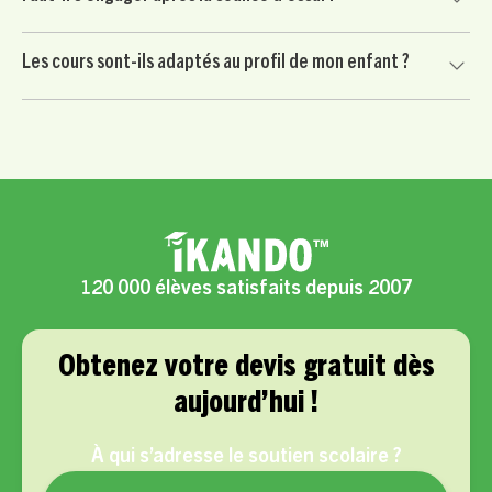
heure après crédit d’impôt immédiat de 50 %, selon les
conditions applicables.
Non. Votre enfant commence par une séance d’essai sans
Les cours sont-ils adaptés au profil de mon enfant ?
engagement. Vous continuez uniquement si le professeur
convient à votre enfant et si l’accompagnement vous
Oui, chaque accompagnement est personnalisé selon les
semble adapté.
besoins scolaires, le rythme, la motivation et les objectifs
de votre enfant.
120 000 élèves satisfaits depuis 2007
Obtenez votre devis gratuit dès
aujourd’hui !
À qui s’adresse le soutien scolaire ?