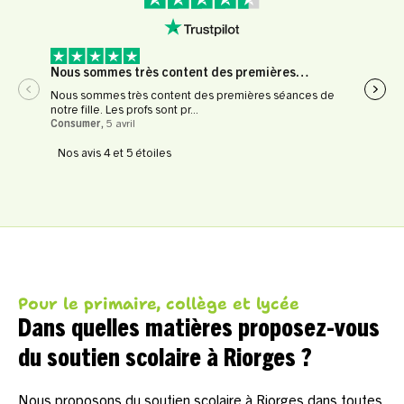
Nous sommes très content des premières…
Expé
Nous sommes très content des premières séances de
Expér
notre fille. Les profs sont pr...
profe
Consumer
,
5 avril
Le Fl
Nos avis 4 et 5 étoiles
Pour le primaire, collège et lycée
Dans quelles matières proposez-vous
du soutien scolaire à Riorges ?
Nous proposons du soutien scolaire à Riorges dans toutes