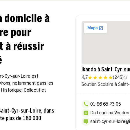
à domicile à
re pour
t à réussir
é
Ikando à Saint-Cyr-su
nt-Cyr-sur-Loire est
4,7
(
245
)
nvirons, notamment dans les
Soutien Scolaire à Saint
Historique, Collectif et
01 86 65 23 05
Saint-Cyr-sur-Loire, dans
Du Lundi au Vendre
pte plus de 180 000
saint-cyr-sur-loire@