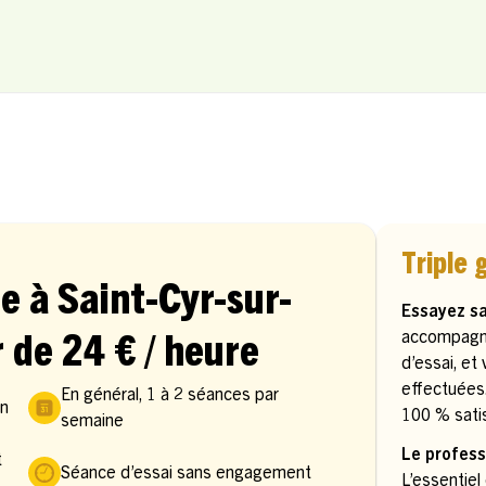
Triple 
e à Saint-Cyr-sur-
Essayez s
accompagn
r de 24 € / heure
d’essai, et
effectuées
En général, 1 à 2 séances par
in
100 % satis
semaine
Le profess
t
Séance d’essai sans engagement
L’essentiel