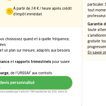
particulier
À partir de 24 € / heure après crédit
tout momen
s
d’impôt immédiat
professeur
Garantie d
toute atten
s’amélioren
ous choisissez quand et à quelle fréquence,
gratuite to
uées
progressen
et un plan sur mesure, adaptés aux besoins
En savoir p
séance
et
rapports trimestriels
pour suivre
s
harge,
de l’URSSAF aux contrats
devis personnalisé
ions posées par l’article 199 sexdecies du CGI, dans le