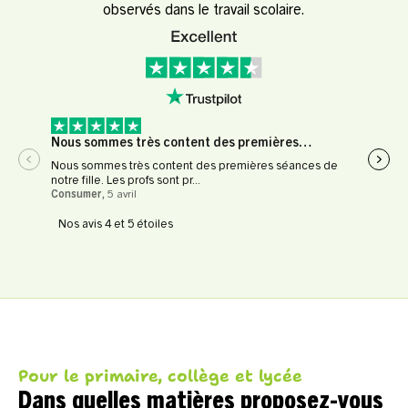
observés dans le travail scolaire.
Nous sommes très content des premières…
Expé
Nous sommes très content des premières séances de
Expér
notre fille. Les profs sont pr...
profe
Consumer
,
5 avril
Le Fl
Nos avis 4 et 5 étoiles
Pour le primaire, collège et lycée
Dans quelles matières proposez-vous