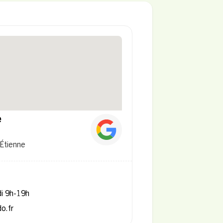
e
-Étienne
di 9h-19h
o.fr