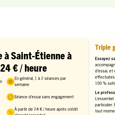
Triple 
e à Saint-Étienne à
Essayez s
accompagn
 24 € / heure
d’essai, et
effectuées
En général, 1 à 2 séances par
in
100 % satis
semaine
Le profess
Séance d’essai sans engagement
L’essentiel
particulier
À partir de 24 € / heure après crédit
tout momen
s