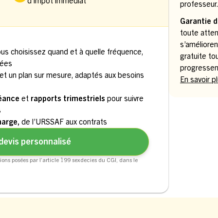
d’impôt immédiat
professeur
Garantie d
toute atten
s’amélioren
ous choisissez quand et à quelle fréquence,
gratuite to
uées
progressen
et un plan sur mesure, adaptés aux besoins
En savoir p
séance
et
rapports trimestriels
pour suivre
s
harge,
de l’URSSAF aux contrats
devis personnalisé
ions posées par l’article 199 sexdecies du CGI, dans le