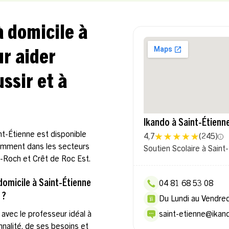
à domicile à
r aider
ssir et à
Ikando à Saint-Étienn
nt-Étienne est disponible
4,7
(
245
)
otamment dans les secteurs
Soutien Scolaire à Saint
nt-Roch et Crêt de Roc Est.
omicile à Saint-Étienne
04 81 68 53 08
 ?
Du Lundi au Vendre
avec le professeur idéal à
saint-etienne@ikand
nnalité, de ses besoins et