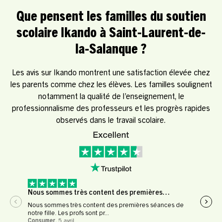
Que pensent les familles du soutien
scolaire Ikando à Saint-Laurent-de-
la-Salanque ?
Les avis sur Ikando montrent une satisfaction élevée chez
les parents comme chez les élèves. Les familles soulignent
notamment la qualité de l’enseignement, le
professionnalisme des professeurs et les progrès rapides
observés dans le travail scolaire.
Nous sommes très content des premières…
Expé
Nous sommes très content des premières séances de
Expér
notre fille. Les profs sont pr...
profe
Consumer
,
5 avril
Le Fl