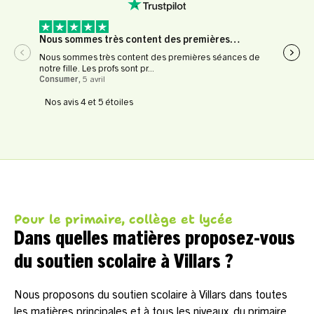
Nous sommes très content des premières…
Expé
Nous sommes très content des premières séances de
Expér
notre fille. Les profs sont pr...
profe
Consumer
,
5 avril
Le Fl
Nos avis 4 et 5 étoiles
Pour le primaire, collège et lycée
Dans quelles matières proposez-vous
du soutien scolaire à Villars ?
Nous proposons du soutien scolaire à Villars dans toutes
les matières principales et à tous les niveaux, du primaire