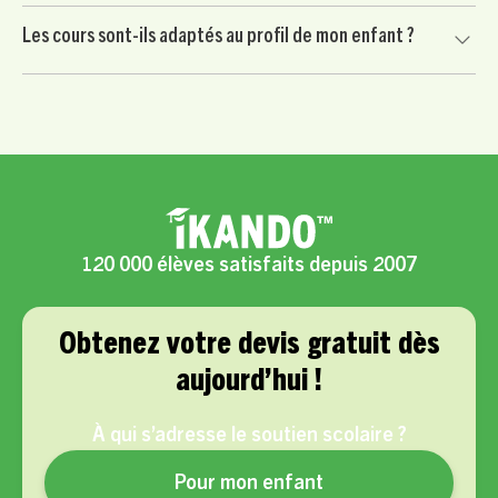
conditions applicables.
Non. Votre enfant commence par une séance d’essai sans
Les cours sont-ils adaptés au profil de mon enfant ?
engagement. Vous continuez uniquement si le professeur
convient à votre enfant et si l’accompagnement vous
Oui, chaque accompagnement est personnalisé selon les
semble adapté.
besoins scolaires, le rythme, la motivation et les objectifs
de votre enfant.
120 000 élèves satisfaits depuis 2007
Obtenez votre devis gratuit dès
aujourd’hui !
À qui s’adresse le soutien scolaire ?
Pour mon enfant