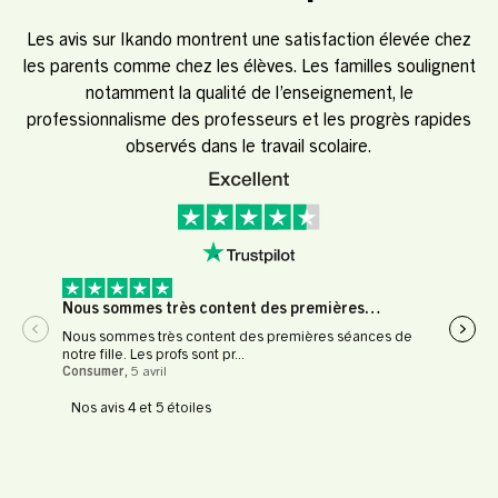
Les avis sur Ikando montrent une satisfaction élevée chez
les parents comme chez les élèves. Les familles soulignent
notamment la qualité de l’enseignement, le
professionnalisme des professeurs et les progrès rapides
observés dans le travail scolaire.
Nous sommes très content des premières…
Expé
Nous sommes très content des premières séances de
Expér
notre fille. Les profs sont pr...
profe
Consumer
,
5 avril
Le Fl
Nos avis 4 et 5 étoiles