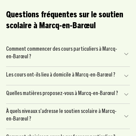
Questions fréquentes sur le soutien
scolaire à Marcq-en-Barœul
Comment commencer des cours particuliers à Marcq-
en-Barœul ?
Commencez par nous contacter pour un court échange
Les cours ont-ils lieu à domicile à Marcq-en-Barœul ?
avec un conseiller pédagogique. Nous mettons ensuite
votre enfant en relation avec un professeur particulier
Oui, nos cours particuliers peuvent avoir lieu à domicile à
soigneusement sélectionné à Marcq-en-Barœul, puis vous
Quelles matières proposez-vous à Marcq-en-Barœul ?
Marcq-en-Barœul et dans les environs, selon vos
commencez par une séance d’essai sans engagement.
disponibilités et l’organisation de votre famille.
Nous proposons du soutien scolaire dans les matières
À quels niveaux s’adresse le soutien scolaire à Marcq-
principales : mathématiques, français, anglais, physique-
en-Barœul ?
chimie, SVT, histoire-géo, langues et méthodologie.
Notre accompagnement s’adresse aux élèves du primaire,