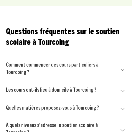
Questions fréquentes sur le soutien
scolaire à Tourcoing
Comment commencer des cours particuliers à
Tourcoing ?
Commencez par nous contacter pour un court échange
Les cours ont-ils lieu à domicile à Tourcoing ?
avec un conseiller pédagogique. Nous mettons ensuite
votre enfant en relation avec un professeur particulier
Oui, nos cours particuliers peuvent avoir lieu à domicile à
soigneusement sélectionné à Tourcoing, puis vous
Quelles matières proposez-vous à Tourcoing ?
Tourcoing et dans les environs, selon vos disponibilités et
commencez par une séance d’essai sans engagement.
l’organisation de votre famille.
Nous proposons du soutien scolaire dans les matières
À quels niveaux s’adresse le soutien scolaire à
principales : mathématiques, français, anglais, physique-