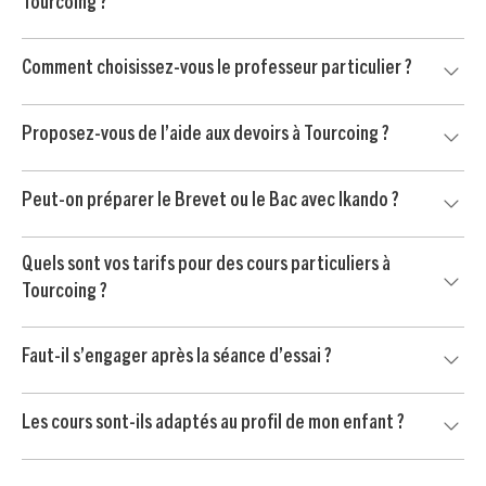
Tourcoing ?
chimie, SVT, histoire-géo, langues et méthodologie.
Notre accompagnement s’adresse aux élèves du primaire,
Comment choisissez-vous le professeur particulier ?
du collège et du lycée, avec des séances adaptées au
niveau, aux devoirs et aux objectifs de progression.
Nous prenons en compte le niveau de votre enfant, ses
Proposez-vous de l’aide aux devoirs à Tourcoing ?
matières prioritaires, sa personnalité et vos contraintes
d’organisation pour trouver le professeur le plus adapté.
Oui, nous proposons aussi de l’aide aux devoirs à Tourcoing.
Peut-on préparer le Brevet ou le Bac avec Ikando ?
Le professeur aide votre enfant à mieux comprendre les
consignes, organiser son travail et gagner en autonomie.
Oui, nos professeurs accompagnent les élèves dans la
Quels sont vos tarifs pour des cours particuliers à
préparation du Brevet, du Bac et des contrôles importants,
Tourcoing ?
avec un travail ciblé sur les méthodes et les matières clés.
Le soutien scolaire à Tourcoing est proposé à partir de 24
Faut-il s’engager après la séance d’essai ?
€ / heure après crédit d’impôt immédiat de 50 %, selon les
conditions applicables.
Non. Votre enfant commence par une séance d’essai sans
Les cours sont-ils adaptés au profil de mon enfant ?
engagement. Vous continuez uniquement si le professeur
convient à votre enfant et si l’accompagnement vous
Oui, chaque accompagnement est personnalisé selon les
semble adapté.