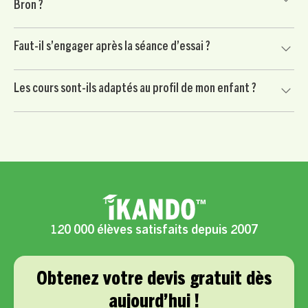
Bron ?
avec un travail ciblé sur les méthodes et les matières clés.
Le soutien scolaire à Bron est proposé à partir de 24 € /
Faut-il s’engager après la séance d’essai ?
heure après crédit d’impôt immédiat de 50 %, selon les
conditions applicables.
Non. Votre enfant commence par une séance d’essai sans
Les cours sont-ils adaptés au profil de mon enfant ?
engagement. Vous continuez uniquement si le professeur
convient à votre enfant et si l’accompagnement vous
Oui, chaque accompagnement est personnalisé selon les
semble adapté.
besoins scolaires, le rythme, la motivation et les objectifs
de votre enfant.
120 000 élèves satisfaits depuis 2007
Obtenez votre devis gratuit dès
aujourd’hui !