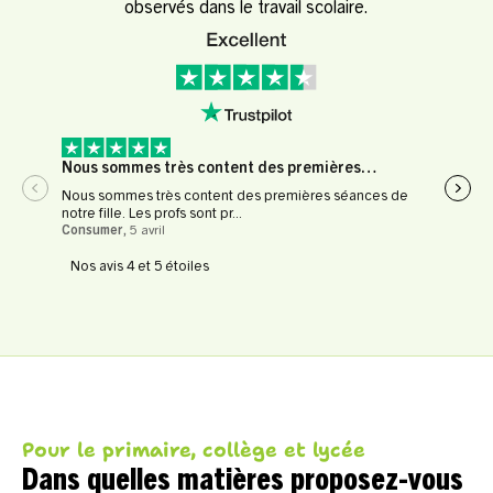
observés dans le travail scolaire.
Nous sommes très content des premières…
Expé
Nous sommes très content des premières séances de
Expér
notre fille. Les profs sont pr...
profe
Consumer
,
5 avril
Le Fl
Nos avis 4 et 5 étoiles
Pour le primaire, collège et lycée
Dans quelles matières proposez-vous