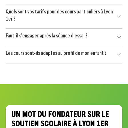
consignes, organiser son travail et gagner en autonomie.
Oui, nos professeurs accompagnent les élèves dans la
Quels sont vos tarifs pour des cours particuliers à Lyon
préparation du Brevet, du Bac et des contrôles importants,
1er ?
avec un travail ciblé sur les méthodes et les matières clés.
Le soutien scolaire à Lyon 1er est proposé à partir de 24 €
Faut-il s’engager après la séance d’essai ?
/ heure après crédit d’impôt immédiat de 50 %, selon les
conditions applicables.
Non. Votre enfant commence par une séance d’essai sans
Les cours sont-ils adaptés au profil de mon enfant ?
engagement. Vous continuez uniquement si le professeur
convient à votre enfant et si l’accompagnement vous
Oui, chaque accompagnement est personnalisé selon les
semble adapté.
besoins scolaires, le rythme, la motivation et les objectifs
de votre enfant.
UN MOT DU FONDATEUR SUR LE
SOUTIEN SCOLAIRE À LYON 1ER