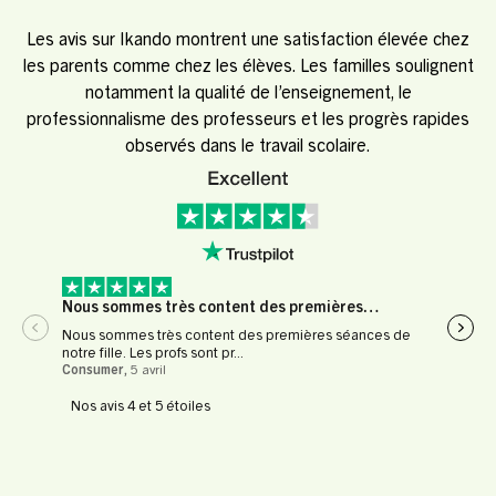
Les avis sur Ikando montrent une satisfaction élevée chez
les parents comme chez les élèves. Les familles soulignent
notamment la qualité de l’enseignement, le
professionnalisme des professeurs et les progrès rapides
observés dans le travail scolaire.
Nous sommes très content des premières…
Expé
Nous sommes très content des premières séances de
Expér
notre fille. Les profs sont pr...
profe
Consumer
,
5 avril
Le Fl
Nos avis 4 et 5 étoiles