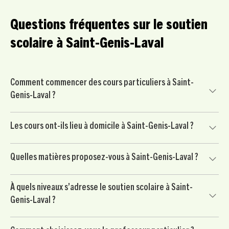
Questions fréquentes sur le soutien
scolaire à Saint-Genis-Laval
Comment commencer des cours particuliers à Saint-
Genis-Laval ?
Commencez par nous contacter pour un court échange
Les cours ont-ils lieu à domicile à Saint-Genis-Laval ?
avec un conseiller pédagogique. Nous mettons ensuite
votre enfant en relation avec un professeur particulier
Oui, nos cours particuliers peuvent avoir lieu à domicile à
soigneusement sélectionné à Saint-Genis-Laval, puis vous
Quelles matières proposez-vous à Saint-Genis-Laval ?
Saint-Genis-Laval et dans les environs, selon vos
commencez par une séance d’essai sans engagement.
disponibilités et l’organisation de votre famille.
Nous proposons du soutien scolaire dans les matières
À quels niveaux s’adresse le soutien scolaire à Saint-
principales : mathématiques, français, anglais, physique-
Genis-Laval ?
chimie, SVT, histoire-géo, langues et méthodologie.
Notre accompagnement s’adresse aux élèves du primaire,