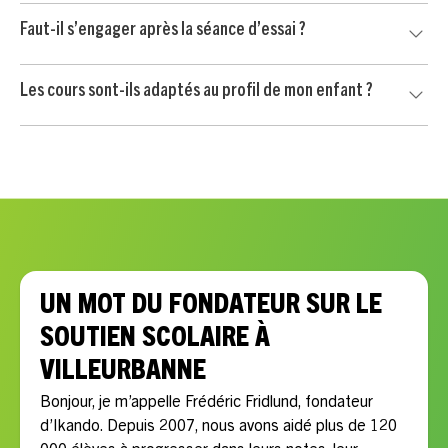
Le soutien scolaire à Villeurbanne est proposé à partir de
Faut-il s’engager après la séance d’essai ?
24 € / heure après crédit d’impôt immédiat de 50 %, selon
les conditions applicables.
Non. Votre enfant commence par une séance d’essai sans
Les cours sont-ils adaptés au profil de mon enfant ?
engagement. Vous continuez uniquement si le professeur
convient à votre enfant et si l’accompagnement vous
Oui, chaque accompagnement est personnalisé selon les
semble adapté.
besoins scolaires, le rythme, la motivation et les objectifs
de votre enfant.
UN MOT DU FONDATEUR SUR LE
SOUTIEN SCOLAIRE À
VILLEURBANNE
Bonjour, je m’appelle Frédéric Fridlund, fondateur
d’Ikando. Depuis 2007, nous avons aidé plus de 120