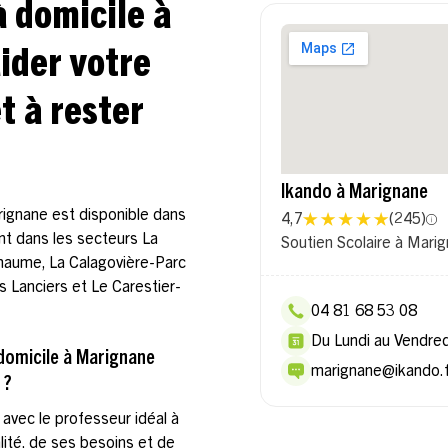
à domicile à
ider votre
t à rester
Ikando à Marignane
rignane est disponible dans
4,7
(
245
)
ent dans les secteurs La
Soutien Scolaire à Mari
haume, La Calagovière-Parc
 Lanciers et Le Carestier-
04 81 68 53 08
Du Lundi au Vendre
domicile à Marignane
marignane@ikando.f
 ?
avec le professeur idéal à
ité, de ses besoins et de