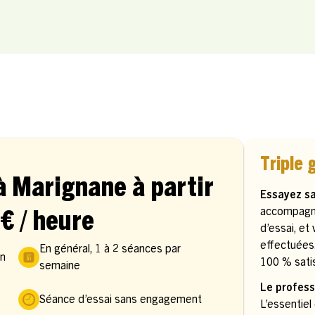
Triple 
à Marignane à partir
Essayez s
accompagn
€ / heure
d’essai, et
effectuées
En général, 1 à 2 séances par
in
100 % satis
semaine
Le profess
Séance d’essai sans engagement
L’essentiel