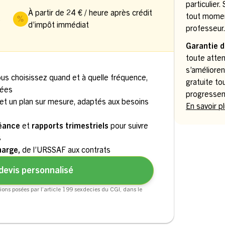
particulier
À partir de 24 € / heure après crédit
tout momen
s
d’impôt immédiat
professeur
Garantie d
toute atten
s’amélioren
ous choisissez quand et à quelle fréquence,
gratuite to
uées
progressen
et un plan sur mesure, adaptés aux besoins
En savoir p
séance
et
rapports trimestriels
pour suivre
s
harge,
de l’URSSAF aux contrats
devis personnalisé
ions posées par l’article 199 sexdecies du CGI, dans le