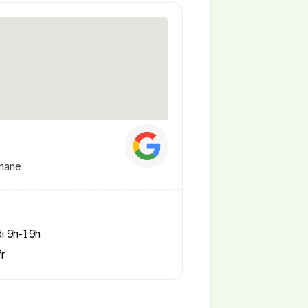
gnane
di 9h-19h
r