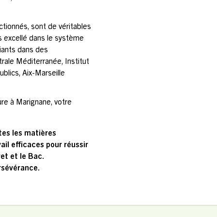
tionnés, sont de véritables
s excellé dans le système
diants dans des
ale Méditerranée, Institut
blics, Aix-Marseille
ure à Marignane, votre
tes les matières
il efficaces pour réussir
t et le Bac.
ersévérance.