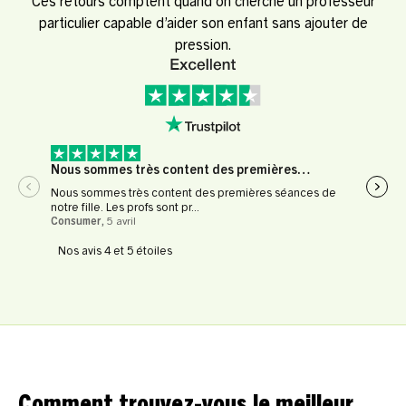
Ces retours comptent quand on cherche un professeur
particulier capable d’aider son enfant sans ajouter de
pression.
Nous sommes très content des premières…
Expé
Nous sommes très content des premières séances de
Expér
notre fille. Les profs sont pr...
profe
Consumer
,
5 avril
Le Fl
Nos avis 4 et 5 étoiles