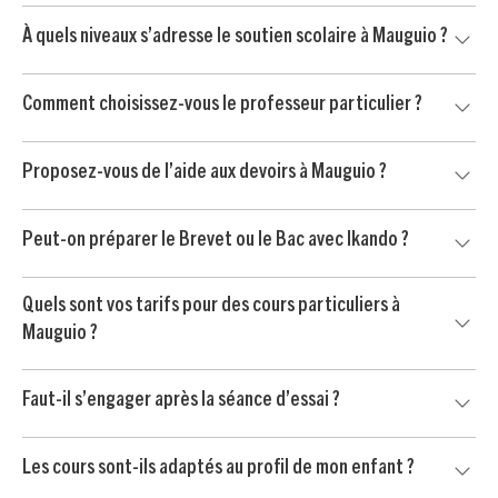
l’organisation de votre famille.
Nous proposons du soutien scolaire dans les matières
À quels niveaux s’adresse le soutien scolaire à Mauguio ?
principales : mathématiques, français, anglais, physique-
chimie, SVT, histoire-géo, langues et méthodologie.
Notre accompagnement s’adresse aux élèves du primaire,
Comment choisissez-vous le professeur particulier ?
du collège et du lycée, avec des séances adaptées au
niveau, aux devoirs et aux objectifs de progression.
Nous prenons en compte le niveau de votre enfant, ses
Proposez-vous de l’aide aux devoirs à Mauguio ?
matières prioritaires, sa personnalité et vos contraintes
d’organisation pour trouver le professeur le plus adapté.
Oui, nous proposons aussi de l’aide aux devoirs à Mauguio.
Peut-on préparer le Brevet ou le Bac avec Ikando ?
Le professeur aide votre enfant à mieux comprendre les
consignes, organiser son travail et gagner en autonomie.
Oui, nos professeurs accompagnent les élèves dans la
Quels sont vos tarifs pour des cours particuliers à
préparation du Brevet, du Bac et des contrôles importants,
Mauguio ?
avec un travail ciblé sur les méthodes et les matières clés.
Le soutien scolaire à Mauguio est proposé à partir de 24 €
Faut-il s’engager après la séance d’essai ?
/ heure après crédit d’impôt immédiat de 50 %, selon les
conditions applicables.
Non. Votre enfant commence par une séance d’essai sans
Les cours sont-ils adaptés au profil de mon enfant ?
engagement. Vous continuez uniquement si le professeur