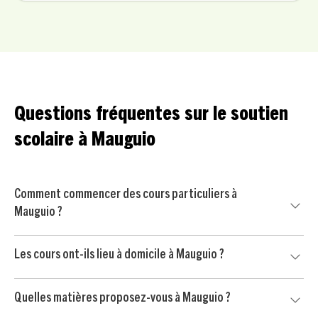
Questions fréquentes sur le soutien
scolaire à Mauguio
Comment commencer des cours particuliers à
Mauguio ?
Commencez par nous contacter pour un court échange
Les cours ont-ils lieu à domicile à Mauguio ?
avec un conseiller pédagogique. Nous mettons ensuite
votre enfant en relation avec un professeur particulier
Oui, nos cours particuliers peuvent avoir lieu à domicile à
soigneusement sélectionné à Mauguio, puis vous
Quelles matières proposez-vous à Mauguio ?
Mauguio et dans les environs, selon vos disponibilités et
commencez par une séance d’essai sans engagement.