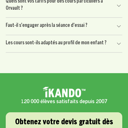
Quels sont vos tarifs pour des cours particuliers à
préparation du Brevet, du Bac et des contrôles importants,
Orvault ?
avec un travail ciblé sur les méthodes et les matières clés.
Le soutien scolaire à Orvault est proposé à partir de 24 € /
Faut-il s’engager après la séance d’essai ?
heure après crédit d’impôt immédiat de 50 %, selon les
conditions applicables.
Non. Votre enfant commence par une séance d’essai sans
Les cours sont-ils adaptés au profil de mon enfant ?
engagement. Vous continuez uniquement si le professeur
convient à votre enfant et si l’accompagnement vous
Oui, chaque accompagnement est personnalisé selon les
semble adapté.
besoins scolaires, le rythme, la motivation et les objectifs
de votre enfant.
120 000 élèves satisfaits depuis 2007
Obtenez votre devis gratuit dès