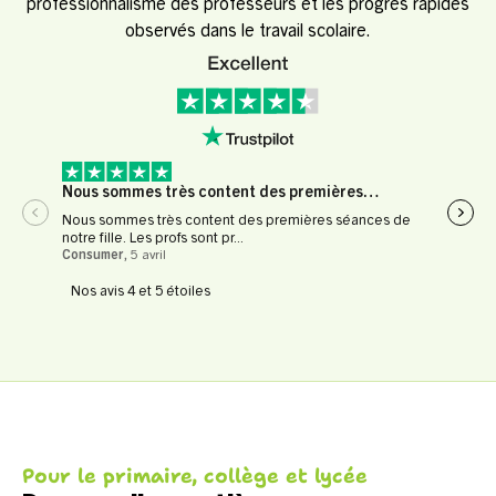
professionnalisme des professeurs et les progrès rapides
observés dans le travail scolaire.
Nous sommes très content des premières…
Expé
Nous sommes très content des premières séances de
Expér
notre fille. Les profs sont pr...
profe
Consumer
,
5 avril
Le Fl
Nos avis 4 et 5 étoiles
Pour le primaire, collège et lycée