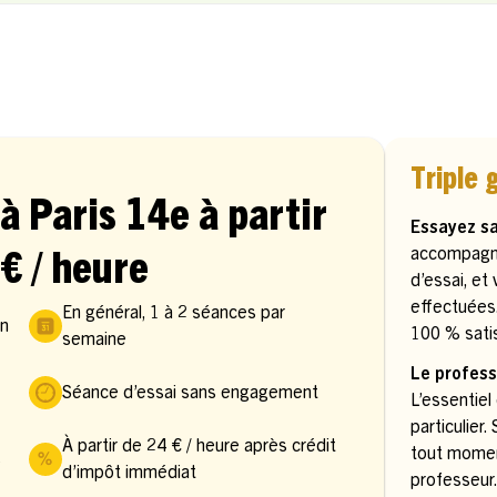
Triple 
à Paris 14e à partir
Essayez s
accompagn
€ / heure
d’essai, et
effectuées
En général, 1 à 2 séances par
in
100 % satis
semaine
Le profess
Séance d’essai sans engagement
L’essentiel
particulier
À partir de 24 € / heure après crédit
tout momen
s
d’impôt immédiat
professeur