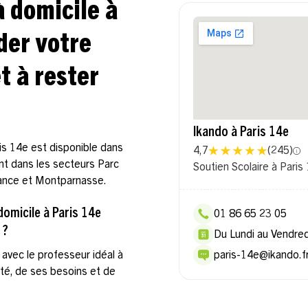
à domicile à
der votre
t à rester
Ikando à Paris 14e
ris 14e est disponible dans
4,7
(
245
)
ent dans les secteurs Parc
Soutien Scolaire à Paris
sance et Montparnasse.
omicile à Paris 14e
01 86 65 23 05
 ?
Du Lundi au Vendre
avec le professeur idéal à
paris-14e@ikando.f
ité, de ses besoins et de