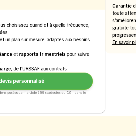
Garantie d
toute atten
s’amélioren
ous choisissez quand et à quelle fréquence,
gratuite to
uées
progressen
et un plan sur mesure, adaptés aux besoins
En savoir p
séance
et
rapports trimestriels
pour suivre
s
harge,
de l’URSSAF aux contrats
devis personnalisé
ions posées par l’article 199 sexdecies du CGI, dans le