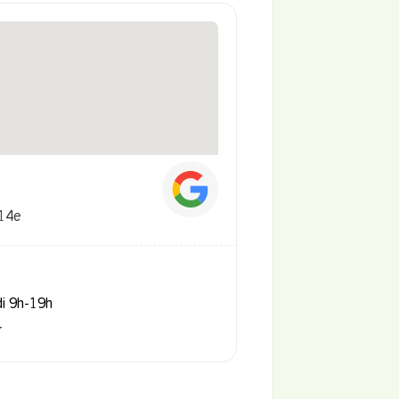
 14e
di 9h-19h
r