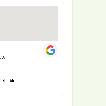
 18e
di 9h-19h
r