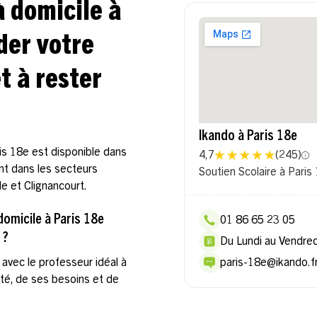
à domicile à
der votre
t à rester
Ikando à Paris 18e
ris 18e est disponible dans
4,7
(
245
)
ent dans les secteurs
Soutien Scolaire à Paris
le et Clignancourt.
omicile à Paris 18e
01 86 65 23 05
 ?
Du Lundi au Vendre
avec le professeur idéal à
paris-18e@ikando.f
ité, de ses besoins et de