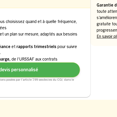
Garantie d
toute atten
s’amélioren
ous choisissez quand et à quelle fréquence,
gratuite to
uées
progressen
et un plan sur mesure, adaptés aux besoins
En savoir p
séance
et
rapports trimestriels
pour suivre
s
harge,
de l’URSSAF aux contrats
devis personnalisé
ions posées par l’article 199 sexdecies du CGI, dans le