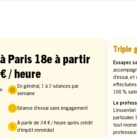
Triple 
à Paris 18e à partir
Essayez s
accompagn
€ / heure
d’essai, et
effectuées
En général, 1 à 2 séances par
in
100 % satis
semaine
Le profess
Séance d’essai sans engagement
L’essentiel
particulier
À partir de 24 € / heure après crédit
tout momen
s
d’impôt immédiat
professeur