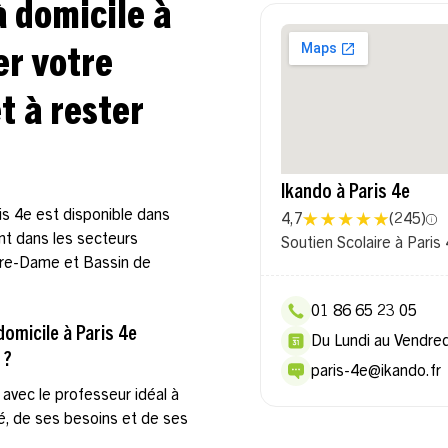
à domicile à
er votre
t à rester
Ikando à Paris 4e
is 4e est disponible dans
4,7
(
245
)
ent dans les secteurs
Soutien Scolaire à Paris
otre-Dame et Bassin de
01 86 65 23 05
omicile à Paris 4e
Du Lundi au Vendre
 ?
paris-4e@ikando.fr
avec le professeur idéal à
té, de ses besoins et de ses