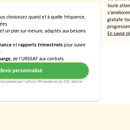
toute atten
s’amélioren
ous choisissez quand et à quelle fréquence,
gratuite to
uées
progressen
et un plan sur mesure, adaptés aux besoins
En savoir p
séance
et
rapports trimestriels
pour suivre
s
harge,
de l’URSSAF aux contrats
devis personnalisé
ions posées par l’article 199 sexdecies du CGI, dans le