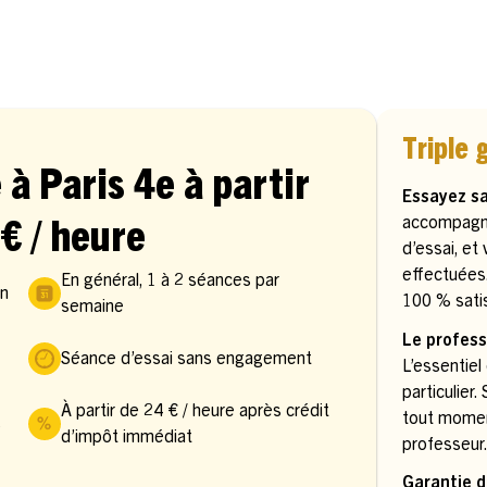
Triple 
 à Paris 4e à partir
Essayez s
accompagn
€ / heure
d’essai, et
effectuées
En général, 1 à 2 séances par
in
100 % satis
semaine
Le profess
Séance d’essai sans engagement
L’essentiel
particulier
À partir de 24 € / heure après crédit
tout momen
s
d’impôt immédiat
professeur
Garantie d