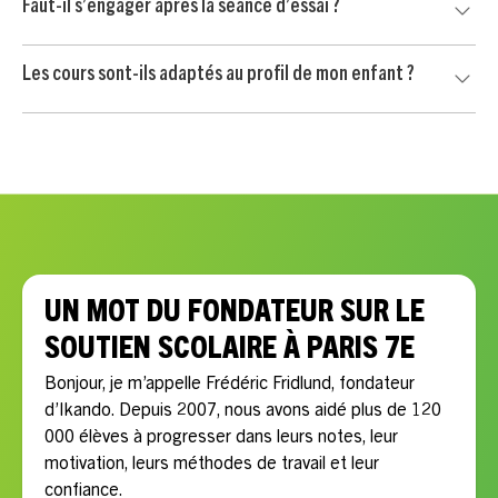
Faut-il s’engager après la séance d’essai ?
/ heure après crédit d’impôt immédiat de 50 %, selon les
conditions applicables.
Non. Votre enfant commence par une séance d’essai sans
Les cours sont-ils adaptés au profil de mon enfant ?
engagement. Vous continuez uniquement si le professeur
convient à votre enfant et si l’accompagnement vous
Oui, chaque accompagnement est personnalisé selon les
semble adapté.
besoins scolaires, le rythme, la motivation et les objectifs
de votre enfant.
UN MOT DU FONDATEUR SUR LE
SOUTIEN SCOLAIRE À PARIS 7E
Bonjour, je m’appelle Frédéric Fridlund, fondateur
d’Ikando. Depuis 2007, nous avons aidé plus de 120
000 élèves à progresser dans leurs notes, leur
motivation, leurs méthodes de travail et leur
confiance.