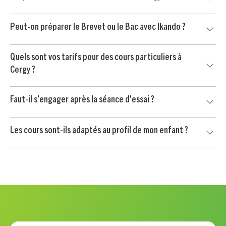
matières prioritaires, sa personnalité et vos contraintes
d’organisation pour trouver le professeur le plus adapté.
Oui, nous proposons aussi de l’aide aux devoirs à Cergy. Le
Peut-on préparer le Brevet ou le Bac avec Ikando ?
professeur aide votre enfant à mieux comprendre les
consignes, organiser son travail et gagner en autonomie.
Oui, nos professeurs accompagnent les élèves dans la
Quels sont vos tarifs pour des cours particuliers à
préparation du Brevet, du Bac et des contrôles importants,
Cergy ?
avec un travail ciblé sur les méthodes et les matières clés.
Le soutien scolaire à Cergy est proposé à partir de 24 € /
Faut-il s’engager après la séance d’essai ?
heure après crédit d’impôt immédiat de 50 %, selon les
conditions applicables.
Non. Votre enfant commence par une séance d’essai sans
Les cours sont-ils adaptés au profil de mon enfant ?
engagement. Vous continuez uniquement si le professeur
convient à votre enfant et si l’accompagnement vous
Oui, chaque accompagnement est personnalisé selon les
semble adapté.
besoins scolaires, le rythme, la motivation et les objectifs
de votre enfant.