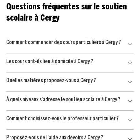
Questions fréquentes sur le soutien
scolaire à Cergy
Comment commencer des cours particuliers à Cergy ?
Commencez par nous contacter pour un court échange
Les cours ont-ils lieu à domicile à Cergy ?
avec un conseiller pédagogique. Nous mettons ensuite
votre enfant en relation avec un professeur particulier
Oui, nos cours particuliers peuvent avoir lieu à domicile à
soigneusement sélectionné à Cergy, puis vous commencez
Quelles matières proposez-vous à Cergy ?
Cergy et dans les environs, selon vos disponibilités et
par une séance d’essai sans engagement.
l’organisation de votre famille.
Nous proposons du soutien scolaire dans les matières
À quels niveaux s’adresse le soutien scolaire à Cergy ?
principales : mathématiques, français, anglais, physique-
chimie, SVT, histoire-géo, langues et méthodologie.
Notre accompagnement s’adresse aux élèves du primaire,
Comment choisissez-vous le professeur particulier ?
du collège et du lycée, avec des séances adaptées au
niveau, aux devoirs et aux objectifs de progression.
Nous prenons en compte le niveau de votre enfant, ses
Proposez-vous de l’aide aux devoirs à Cergy ?