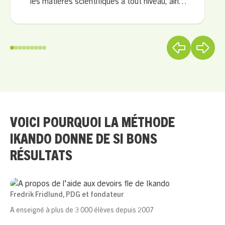
les matières scientifiques à tout niveau, ainsi
que toutes les autres matières niveau
primaire/collège. Depuis 1 an, je donne des
cours privés pour les premières années de
médecine qui préparent le concours. Mon
approche est basée sur la pédagogie, la
motivation et la méthodologie.
VOICI POURQUOI LA MÉTHODE
IKANDO DONNE DE SI BONS
RÉSULTATS
Fredrik Fridlund, PDG et fondateur
A enseigné à plus de 3 000 élèves depuis 2007