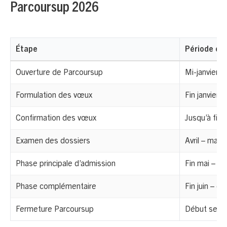
Parcoursup 2026
Étape
Période es
Ouverture de Parcoursup
Mi-janvier 
Formulation des vœux
Fin janvier 
Confirmation des vœux
Jusqu’à fin 
Examen des dossiers
Avril – mai
Phase principale d’admission
Fin mai – mi-
Phase complémentaire
Fin juin – 
Fermeture Parcoursup
Début sept