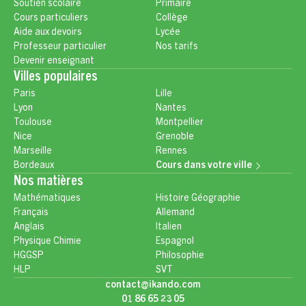
Soutien scolaire
Primaire
Cours particuliers
Collège
Aide aux devoirs
Lycée
Professeur particulier
Nos tarifs
Devenir enseignant
Villes populaires
Paris
Lille
Lyon
Nantes
Toulouse
Montpellier
Nice
Grenoble
Marseille
Rennes
Bordeaux
Cours dans votre ville
Nos matières
Mathématiques
Histoire Géographie
Français
Allemand
Anglais
Italien
Physique Chimie
Espagnol
HGGSP
Philosophie
HLP
SVT
contact@ikando.com
01 86 65 23 05