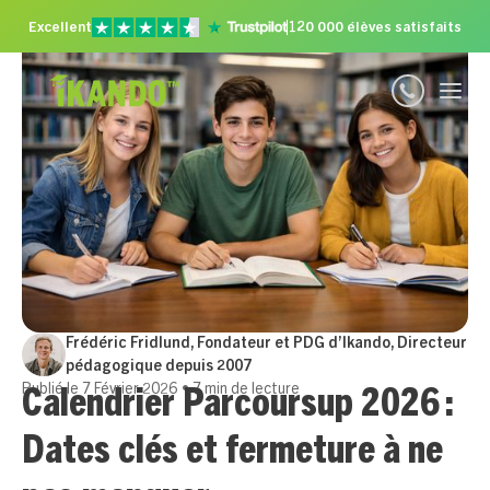
Excellent
120 000 élèves satisfaits
Frédéric Fridlund, Fondateur et PDG d’Ikando,
Directeur
pédagogique depuis 2007
Publié le
7 Février 2026
•
7
min de lecture
Calendrier Parcoursup 2026 :
Dates clés et fermeture à ne