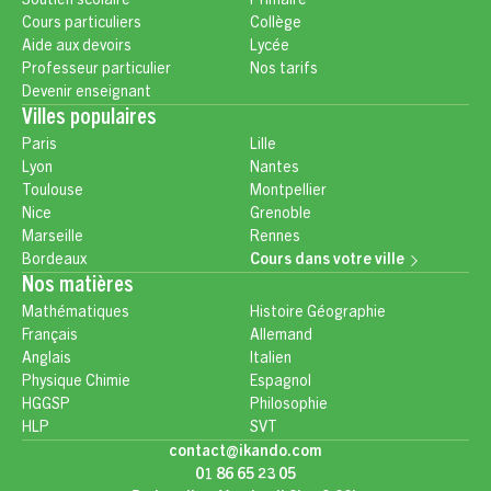
Soutien scolaire
Primaire
Cours particuliers
Collège
Aide aux devoirs
Lycée
Professeur particulier
Nos tarifs
Devenir enseignant
Villes populaires
Paris
Lille
Lyon
Nantes
Toulouse
Montpellier
Nice
Grenoble
Marseille
Rennes
Bordeaux
Cours dans votre ville
Nos matières
Mathématiques
Histoire Géographie
Français
Allemand
Anglais
Italien
Physique Chimie
Espagnol
HGGSP
Philosophie
HLP
SVT
contact@ikando.com
01 86 65 23 05