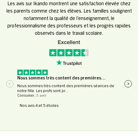
Les avis sur Ikando montrent une satisfaction élevée chez
les parents comme chez les élèves. Les familles soulignent
notamment la qualité de l’enseignement, le
professionnalisme des professeurs et les progrès rapides
observés dans le travail scolaire.
Nous sommes très content des premières…
Expé
Nous sommes très content des premières séances de
Expér
notre fille. Les profs sont pr...
profe
Consumer
,
5 avril
Le Fl
Nos avis 4 et 5 étoiles