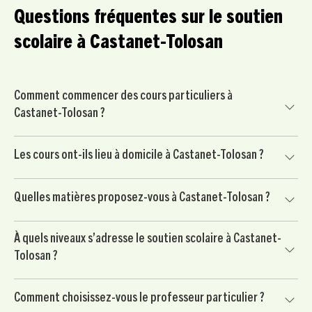
Questions fréquentes sur le soutien
scolaire à Castanet-Tolosan
Comment commencer des cours particuliers à
Castanet-Tolosan ?
Commencez par nous contacter pour un court échange
Les cours ont-ils lieu à domicile à Castanet-Tolosan ?
avec un conseiller pédagogique. Nous mettons ensuite
votre enfant en relation avec un professeur particulier
Oui, nos cours particuliers peuvent avoir lieu à domicile à
soigneusement sélectionné à Castanet-Tolosan, puis vous
Quelles matières proposez-vous à Castanet-Tolosan ?
Castanet-Tolosan et dans les environs, selon vos
commencez par une séance d’essai sans engagement.
disponibilités et l’organisation de votre famille.
Nous proposons du soutien scolaire dans les matières
À quels niveaux s’adresse le soutien scolaire à Castanet-
principales : mathématiques, français, anglais, physique-
Tolosan ?
chimie, SVT, histoire-géo, langues et méthodologie.
Notre accompagnement s’adresse aux élèves du primaire,
Comment choisissez-vous le professeur particulier ?
du collège et du lycée, avec des séances adaptées au